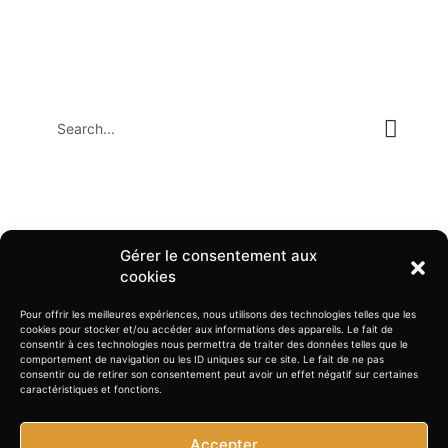
La page que vous recherchez
n'existe pas.
La page que vous recherchez ne se trouve pas ici. Vous pouvez effectuer
une recherche ou retourner à la page d'accueil.
Gérer le consentement aux
cookies
RETOUR À LA PAGE D'ACCUEIL
Pour offrir les meilleures expériences, nous utilisons des technologies telles que les
cookies pour stocker et/ou accéder aux informations des appareils. Le fait de
consentir à ces technologies nous permettra de traiter des données telles que le
comportement de navigation ou les ID uniques sur ce site. Le fait de ne pas
consentir ou de retirer son consentement peut avoir un effet négatif sur certaines
caractéristiques et fonctions.
Accepter