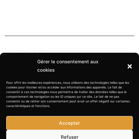
Mariage
Couple
Famille
Votre activité
Gérer le consentement aux
Evènementiel
cookies
Architecture & Décoration
Immobilier
Pour offrir les meilleures expériences, nous utilisons des technologies telles que les
cookies pour stocker et/ou accéder aux informations des appareils. Le fait de
consentir à ces technologies nous permettra de traiter des données telles que le
comportement de navigation ou les ID uniques sur ce site. Le fait de ne pas
gilles.decaevel@manemos.com
consentir ou de retirer son consentement peut avoir un effet négatif sur certaines
caractéristiques et fonctions.
(33) 06 88 69 11 62
Accepter
Refuser