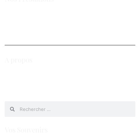
Photo
Vidéo
drone
A propos
Qui sommes nous ?
Mentions Légales
CGUV
Vos Souvenirs