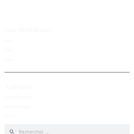
MANEMOS.COM
Ⓒ Manemos - Gilles de Caevel Photographe 2024
Nos Prestations
Photo
Vidéo
drone
A propos
Qui sommes nous ?
Mentions Légales
CGUV