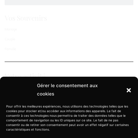
Vos Souvenirs
Mariage
Couple
Famille
Votre activité
Gérer le consentement aux
Evènementiel
cookies
Architecture & Décoration
Pour offrir les meilleures expériences, nous utilisons des technologies telles que les
Immobilier
cookies pour stocker et/ou accéder aux informations des appareils. Le fait de
consentir à ces technologies nous permettra de traiter des données telles que le
comportement de navigation ou les ID uniques sur ce site. Le fait de ne pas
gilles.decaevel@manemos.com
consentir ou de retirer son consentement peut avoir un effet négatif sur certaines
caractéristiques et fonctions.
(33) 06 88 69 11 62