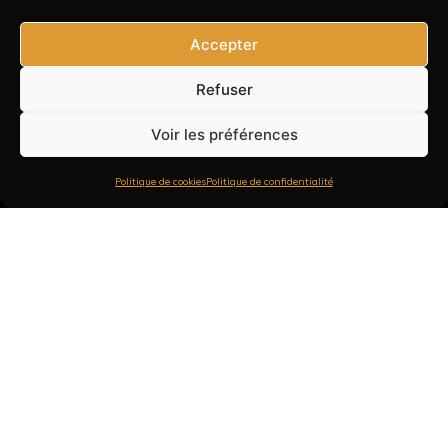
Accepter
Refuser
1
Voir les préférences
Politique de cookies
Politique de confidentialité
MANEMOS.COM
Ⓒ Manemos - Gilles de Caevel Photographe 2024
Nos Prestations
Photo
Vidéo
drone