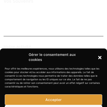
Vos Souvenirs
Mariage
Couple
Famille
Votre activité
Gérer le consentement aux
Evènementiel
cookies
Architecture & Décoration
Pour offrir les meilleures expériences, nous utilisons des technologies telles que les
Immobilier
cookies pour stocker et/ou accéder aux informations des appareils. Le fait de
consentir à ces technologies nous permettra de traiter des données telles que le
comportement de navigation ou les ID uniques sur ce site. Le fait de ne pas
consentir ou de retirer son consentement peut avoir un effet négatif sur certaines
gilles.decaevel@manemos.com
caractéristiques et fonctions.
(33) 06 88 69 11 62
Accepter